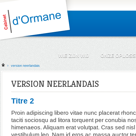
WIE ZIJN WIJ
ONZE OPLOSS
›
version neerlandais
VERSION NEERLANDAIS
Titre 2
Proin adipiscing libero vitae nunc placerat rhon
taciti sociosqu ad litora torquent per conubia no
himenaeos. Aliquam erat volutpat. Cras sed nisl
vestibulum leo. Nam id eros ac massa auctor tem