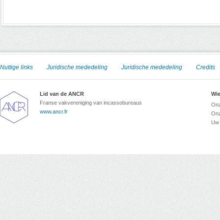
Nuttige links
Juridische mededeling
Juridische mededeling
Credits
Lid van de ANCR
Wie
Franse vakvereniging van incassobureaus
Onz
www.ancr.fr
Onz
Uw 